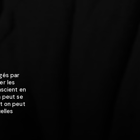
égés par
er les
nscient en
n peut se
et on peut
uelles