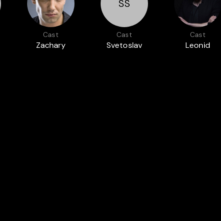
SS
Cast
Cast
Cast
Zachary
Svetoslav
Leonid
EV
BAHAROV
STOYANOV
YOVCHEV