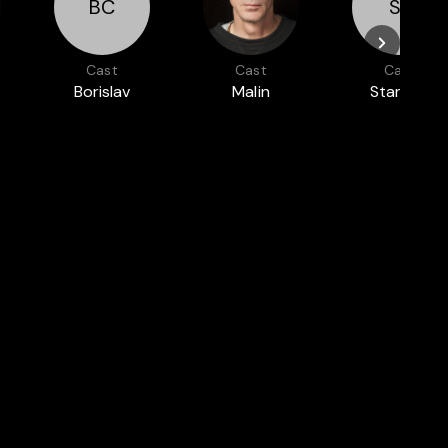
BC
SL
Cast
Cast
Cast
Borislav
Malin
Stanimir
CHOUCHKOV
KRASTEV
LAZAROV