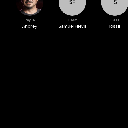
SF
IS
Regie
Cast
Cast
Andrey
Samuel FINCII
Iossif
Paounov
SARCHADHI
Auch in
MADE WITH LUXEMBOURG