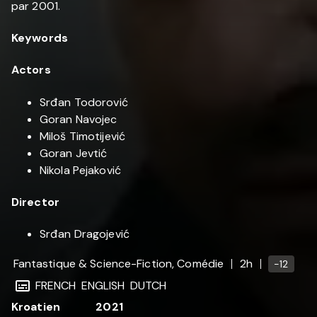
par 2001.
Keywords
Actors
Srđan Todorović
Goran Navojec
Miloš Timotijević
Goran Jevtić
Nikola Pejaković
Director
Srđan Dragojević
Fantastique & Science-Fiction, Comédie
2h
-12
FRENCH
ENGLISH
DUTCH
Kroatien
2021