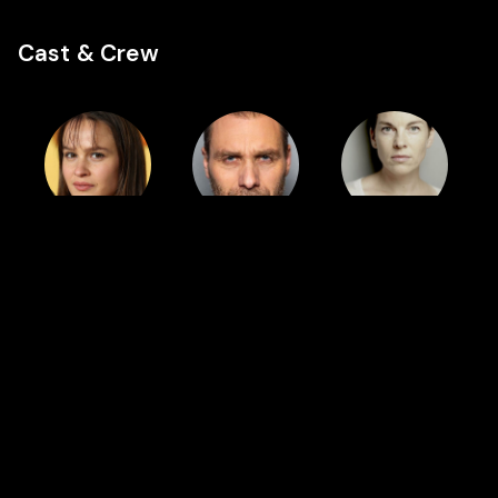
Cast & Crew
Cast
Cast
Cast
Clara
Alexandre
Victoria
Rugaard
Willaume
Mayer
Auch in