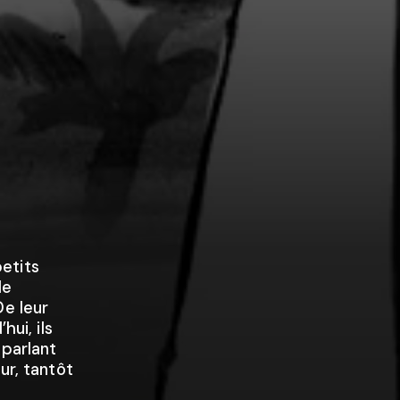
etits
le
De leur
hui, ils
 parlant
ur, tantôt