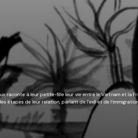
raconte à leur petite-fille leur vie entre le Vietnam et la Fr
andes étapes de leur relation, parlant de l’exil et de l’immigra