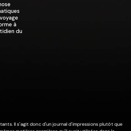
chose
matiques
 voyage
forme à
tidien du
s
nts. Il s'agit donc d'un journal d'impressions plutôt que