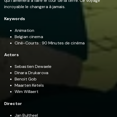
qui l’amènera à faire le tour de la terre. Ce voyage
incroyable le changera à jamais.
Keywords
Animation
Belgian cinema
Ciné-Courts : 90 Minutes de cinéma
Actors
Sebastien Dewaele
Dinara Drukarova
Benoit Gob
Maarten Ketels
Wim Willaert
Director
Jan Bultheel