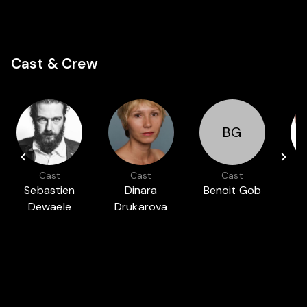
Cast & Crew
BG
Cast
Cast
Cast
Sebastien
Dinara
Benoit Gob
Dewaele
Drukarova
Auch in