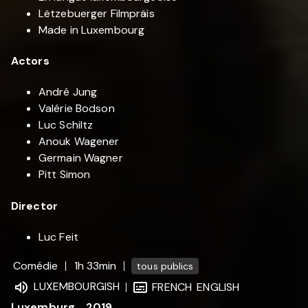
Lëtzebuerger Filmpräis
Made in Luxembourg
Actors
André Jung
Valérie Bodson
Luc Schiltz
Anouk Wagener
Germain Wagner
Pitt Simon
Director
Luc Feit
Comédie
1h 33min
tous publics
LUXEMBOURGISH
FRENCH
ENGLISH
Luxemburg
2019