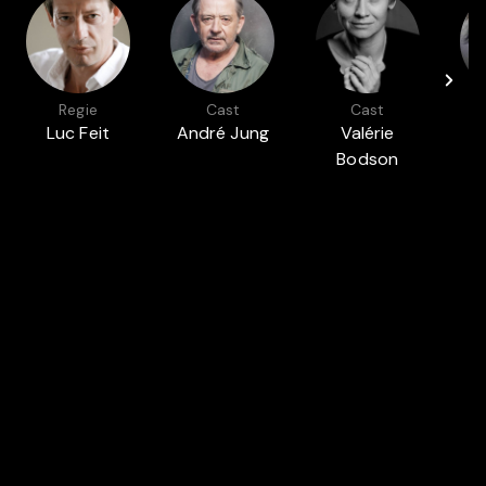
Regie
Cast
Cast
Luc Feit
André Jung
Valérie
Lu
Bodson
Auch in
CINE-SHORT: 90 MINUTEN KINO