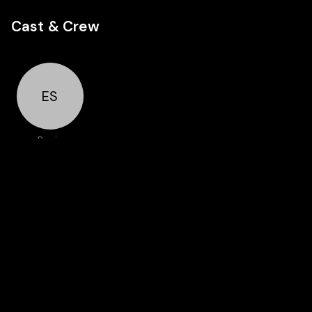
Cast & Crew
ES
Regie
Ester
Sparatore
Auch in