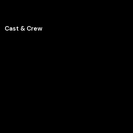
Cast & Crew
PR
Regie
Pauline
Roque
Auch in