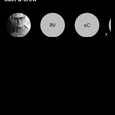
RV
sC
Regie
Cast
Cast
Carlos Saura
Rafael
Óscar Cruz
Vargas