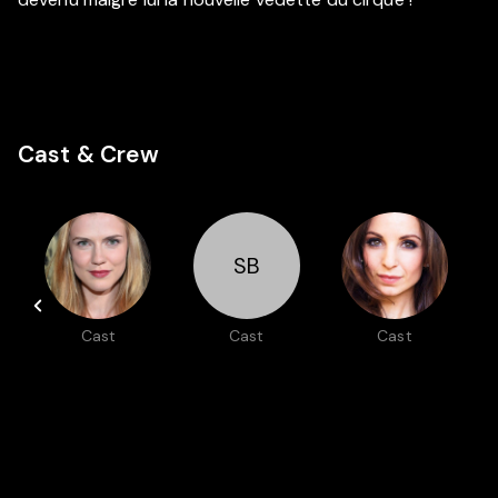
Cast & Crew
SB
Cast
Cast
Cast
e
Sara
Sheldon
Farrah Aviva
Canning
Bergstrom