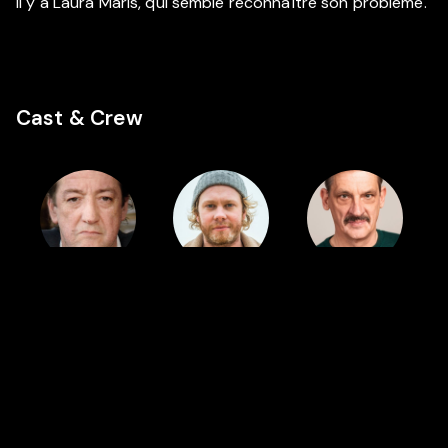
il y a Laura Maris, qui semble reconnaître son problème.
Cast & Crew
Cast
Cast
Cast
Josse De
Rik Verheye
Peter Van
Pauw
den Begin