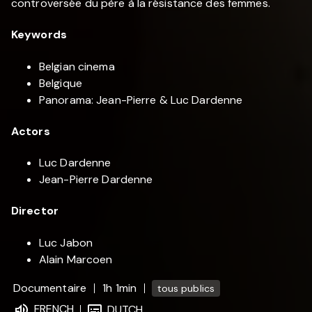
controversée du père à la résistance des femmes.
Keywords
Belgian cinema
Belgique
Panorama: Jean-Pierre & Luc Dardenne
Actors
Luc Dardenne
Jean-Pierre Dardenne
Director
Luc Jabon
Alain Marcoen
Documentaire
1h 1min
tous publics
FRENCH
DUTCH