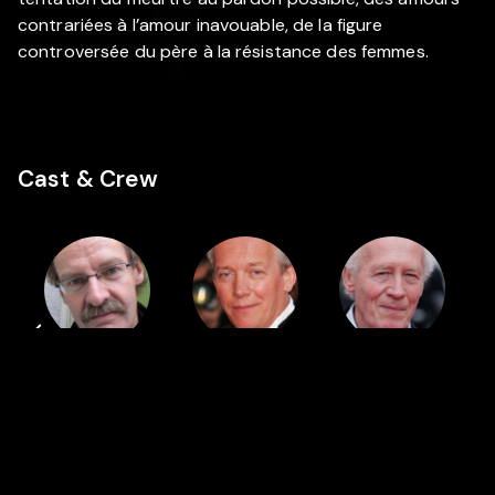
contrariées à l’amour inavouable, de la figure
controversée du père à la résistance des femmes.
Cast & Crew
Regie
Cast
Cast
Alain
Luc
Jean-Pierre
Marcoen
Dardenne
Dardenne