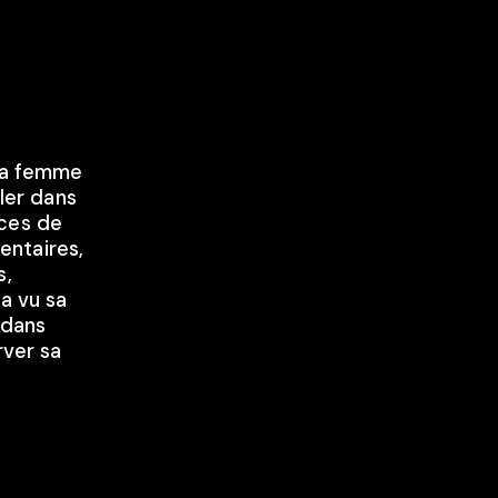
 sa femme
ller dans
nces de
entaires,
s,
 a vu sa
 dans
rver sa