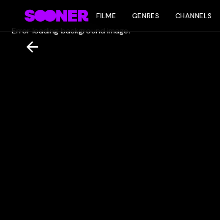
FILME
GENRES
CHANNELS
Error loading background image.