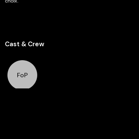
choix.
Cast & Crew
FoP
Regie
François
Pirot