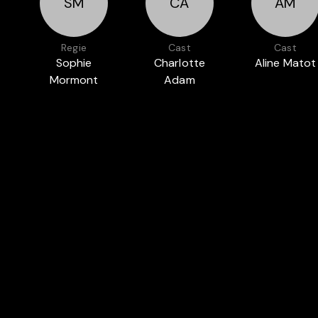
SM
CA
AM
Regie
Cast
Cast
Sophie
Charlotte
Aline Matot
Mormont
Adam
Auch in
KINDHEIT
FOC