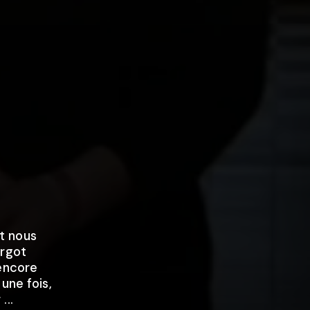
t nous
argot
 encore
une fois,
...