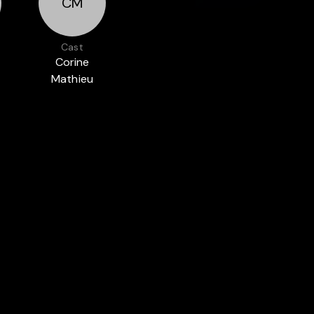
CM
Cast
Corine
Mathieu
US : SHORT FILMS