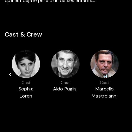
qu'il est déjà le père d'un de ses enfants...
Cast & Crew
Cast
Cast
Cast
Sophia
Aldo Puglisi
Marcello
Loren
Mastroianni
Auch in