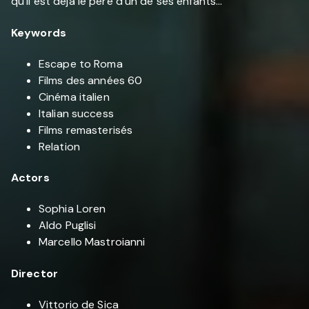
qu'il est déjà le père d'un de ses enfants...
Keywords
Escape to Roma
Films des années 60
Cinéma italien
Italian success
Films remasterisés
Relation
Actors
Sophia Loren
Aldo Puglisi
Marcello Mastroianni
Director
Vittorio de Sica