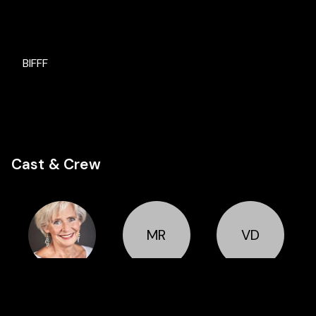
BIFFF
Cast & Crew
MR
VD
Cast
Cast
Cast
Marie-
Maxime
Vincent
Jeanne
Rennaux
Delré