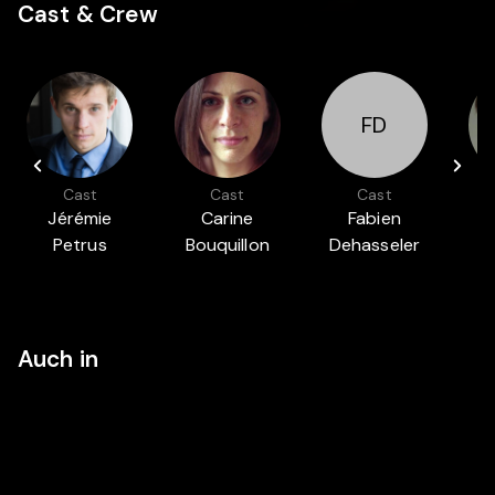
Cast & Crew
FD
Cast
Cast
Cast
Jérémie
Carine
Fabien
S
Petrus
Bouquillon
Dehasseler
Auch in