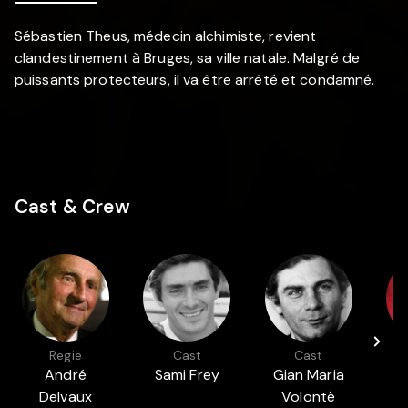
Sébastien Theus, médecin alchimiste, revient
clandestinement à Bruges, sa ville natale. Malgré de
puissants protecteurs, il va être arrêté et condamné.
Cast & Crew
Regie
Cast
Cast
André
Sami Frey
Gian Maria
Delvaux
Volontè
C