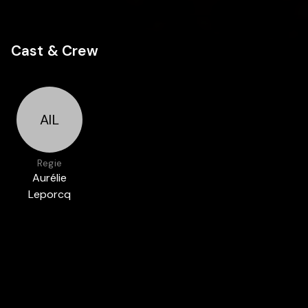
Cast & Crew
AlL
Regie
Aurélie
Leporcq
Auch in