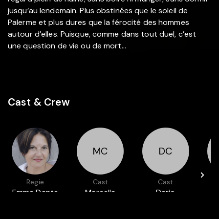
jusqu’au lendemain. Plus obstinées que le soleil de
Palerme et plus dures que la férocité des hommes
autour d’elles. Puisque, comme dans tout duel, c’est
une question de vie ou de mort…
Cast & Crew
MC
DC
Regie
Cast
Cast
Emma Dante
Marcella
Dario
Colaianni
Casarolo
M