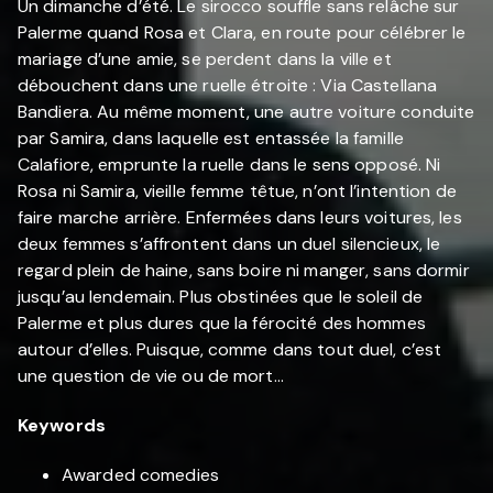
Un dimanche d’été. Le sirocco souffle sans relâche sur
Palerme quand Rosa et Clara, en route pour célébrer le
mariage d’une amie, se perdent dans la ville et
débouchent dans une ruelle étroite : Via Castellana
Bandiera. Au même moment, une autre voiture conduite
par Samira, dans laquelle est entassée la famille
Calafiore, emprunte la ruelle dans le sens opposé. Ni
Rosa ni Samira, vieille femme têtue, n’ont l’intention de
faire marche arrière. Enfermées dans leurs voitures, les
deux femmes s’affrontent dans un duel silencieux, le
regard plein de haine, sans boire ni manger, sans dormir
jusqu’au lendemain. Plus obstinées que le soleil de
Palerme et plus dures que la férocité des hommes
autour d’elles. Puisque, comme dans tout duel, c’est
une question de vie ou de mort…
Keywords
Awarded comedies