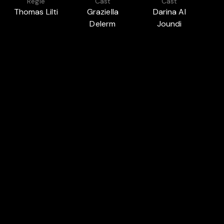
Regie
Cast
Cast
Thomas Lilti
Graziella
Darina Al
A
Delerm
Joundi
Auch in
AKTUELL ERSCHIENEN