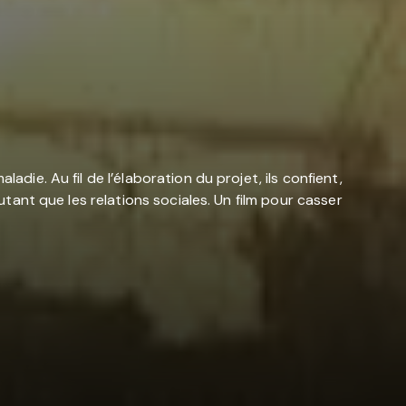
die. Au fil de l’élaboration du projet, ils confient,
utant que les relations sociales. Un film pour casser