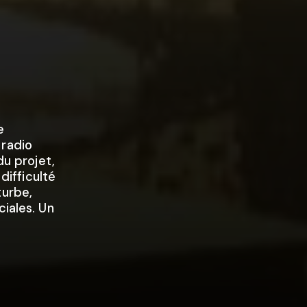
e
 radio
du projet,
 difficulté
turbe,
ciales. Un