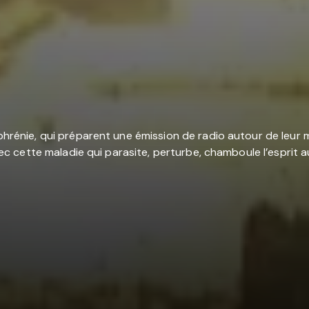
hrénie, qui préparent une émission de radio autour de leur mala
avec cette maladie qui parasite, perturbe, chamboule l’esprit a