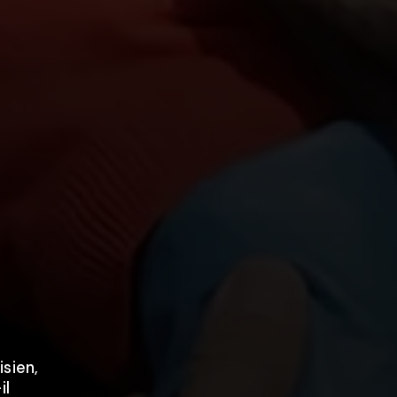
sien,
il