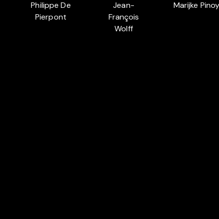
Philippe De
Jean-
Marijke Pino
Pierpont
François
Wolff
Auch in
BELGIAN CINEMA