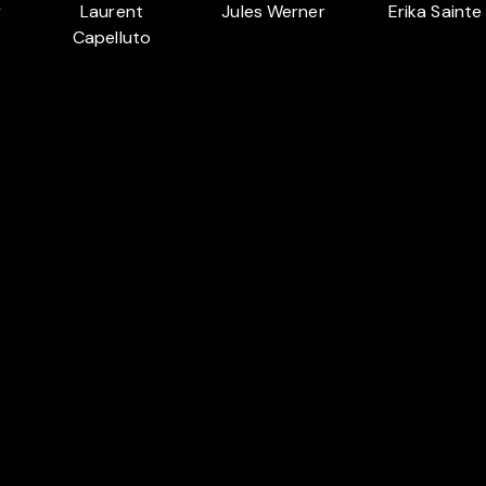
y
Laurent
Jules Werner
Erika Sainte
Capelluto
BELGIEN
BESTE ROMANVERFILM