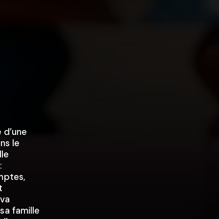
e d’une
ns le
lle
:
mptes,
t
 va
sa famille