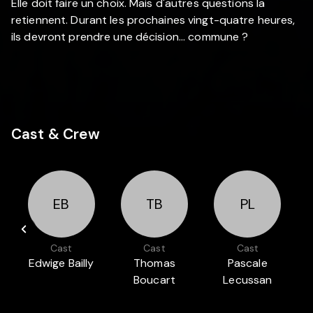
Elle doit faire un choix. Mais d'autres questions la
retiennent. Durant les prochaines vingt-quatre heures,
ils devront prendre une décision... commune ?
Cast & Crew
EB
TB
PL
Cast
Cast
Cast
Edwige Bailly
Thomas
Pascale
Boucart
Lecussan