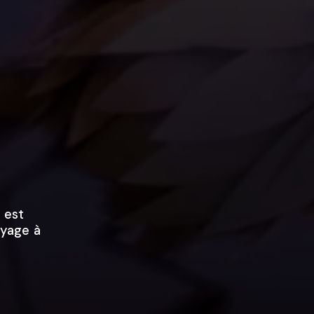
s est
voyage à