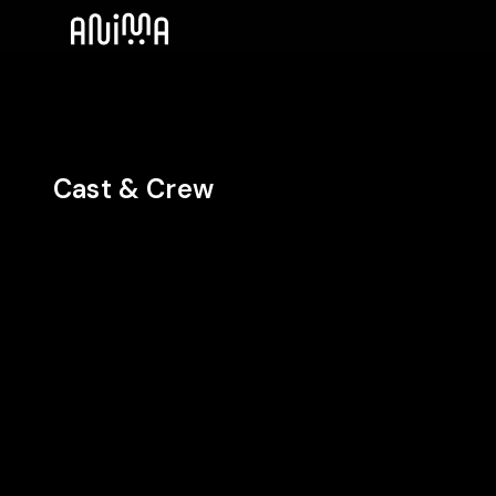
Cast & Crew
CDV
Regie
Cast
Cast
Christian De
Isabelle
Bruno
Vita
Renauld
Salomone