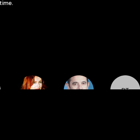
time.
DT
Cast
Cast
Cast
Isabelle
Kool Shen
Dimitri
Huppert
Tomsej