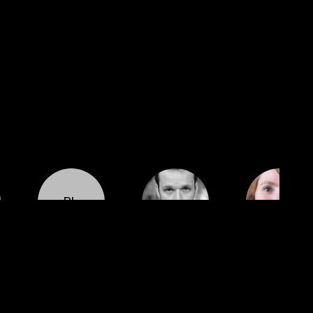
RL
Cast
Cast
Cast
Ronald
Christophe
Daphné
Leclercq
Sermet
Baïwir