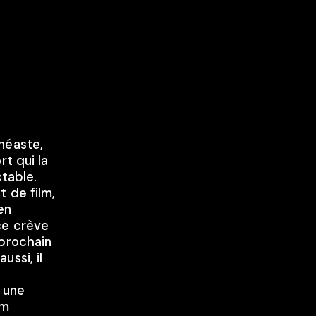
néaste,
rt qui la
ctable.
t de film,
en
ce crève
 prochain
aussi, il
e une
lm