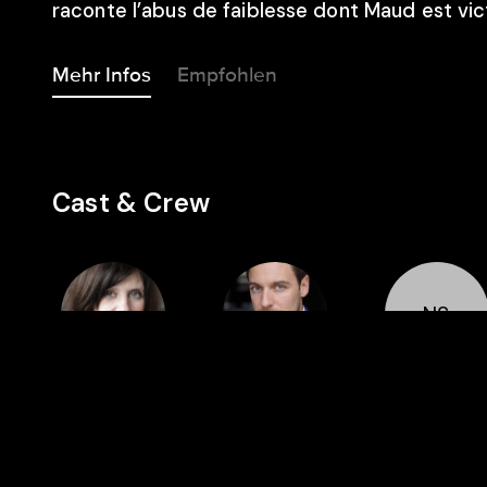
raconte l’abus de faiblesse dont Maud est vic
Mehr Infos
Empfohlen
Cast & Crew
NS
Regie
Cast
Cast
Catherine
Tristan
Nicolas Steil
Breillat
Schotte