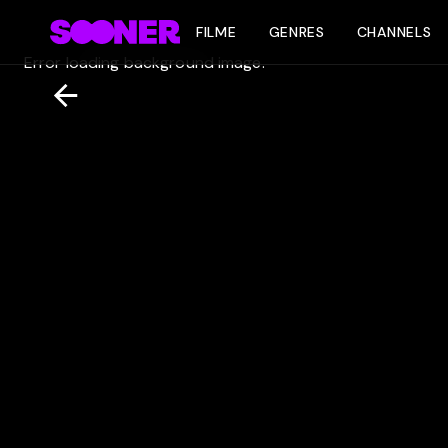
FILME
GENRES
CHANNELS
Error loading background image.