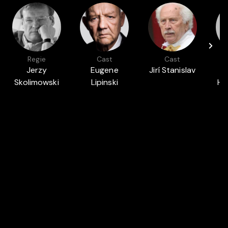
Regie
Cast
Cast
Jerzy
Eugene
Jirí Stanislav
E
Skolimowski
Lipinski
Ha
Auch in
MEISTERWERKE DER 80ER