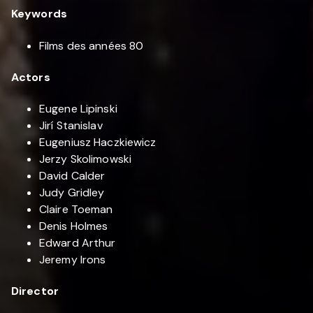
Keywords
Films des années 80
Actors
Eugene Lipinski
Jirí Stanislav
Eugeniusz Haczkiewicz
Jerzy Skolimowski
David Calder
Judy Gridley
Claire Toeman
Denis Holmes
Edward Arthur
Jeremy Irons
Director