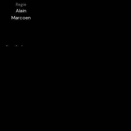
Regie
Alain
Marcoen
Auch in
BELGIEN
ME