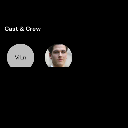
Cast & Crew
VrLn
Regie
Cast
Valérie
Pierre
Liénardy
Boulanger