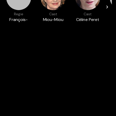
Regie
Cast
Cast
François-
Miou-Miou
Céline Peret
M
Xavier Vives
Auch in
WIRTSCHAFT