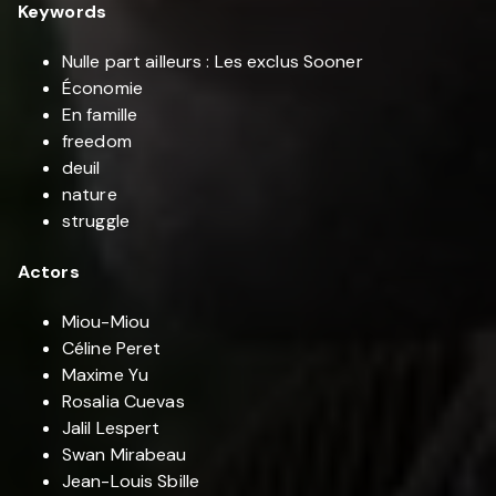
Keywords
Nulle part ailleurs : Les exclus Sooner
Économie
En famille
freedom
deuil
nature
struggle
Actors
Miou-Miou
Céline Peret
Maxime Yu
Rosalia Cuevas
Jalil Lespert
Swan Mirabeau
Jean-Louis Sbille