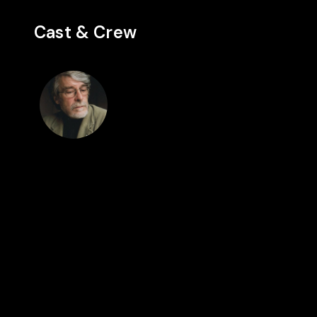
Cast & Crew
Regie
André
Dartevelle
Auch in