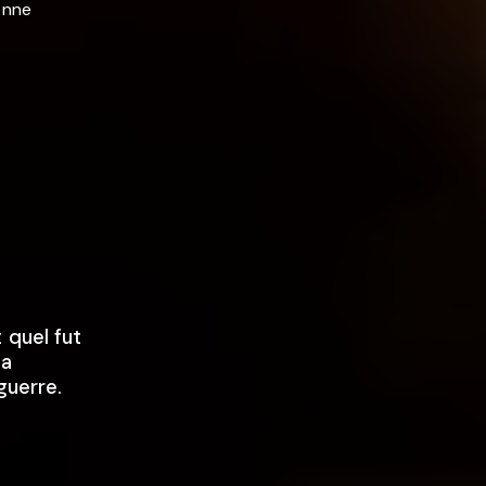
enne
 quel fut
la
guerre.