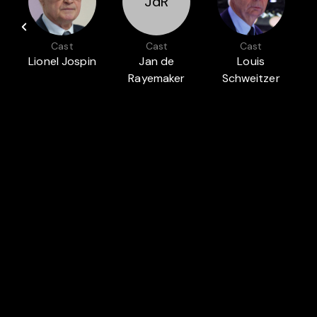
JdR
Cast
Cast
Cast
y
Lionel Jospin
Jan de
Louis
Rayemaker
Schweitzer
Auch in
BELGIEN