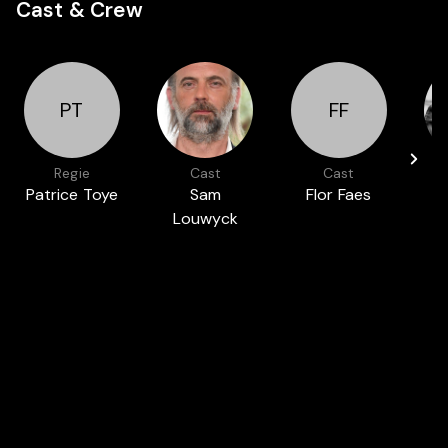
Cast & Crew
PT
FF
Regie
Cast
Cast
Patrice Toye
Sam
Flor Faes
M
Louwyck
Auch in