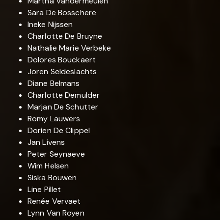
Martha Vandermeulen
Sara De Bosschere
Ineke Nijssen
Charlotte De Bruyne
Nathalie Marie Verbeke
Dolores Bouckaert
Joren Seldeslachts
Diane Belmans
Charlotte Demulder
Marjan De Schutter
Romy Lauwers
Dorien De Clippel
Jan Livens
Peter Seynaeve
Wim Helsen
Siska Bouwen
Line Pillet
Renée Vervaet
Lynn Van Royen