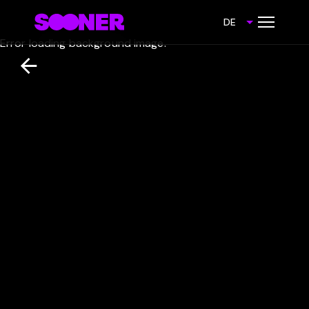
DE
Error loading background image.