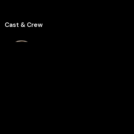
Cast & Crew
Regie
Anne Lévy-
Morelle