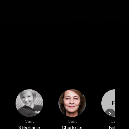
FT
Cast
Cast
Cast
Stéphanie
Charlotte
Fatou