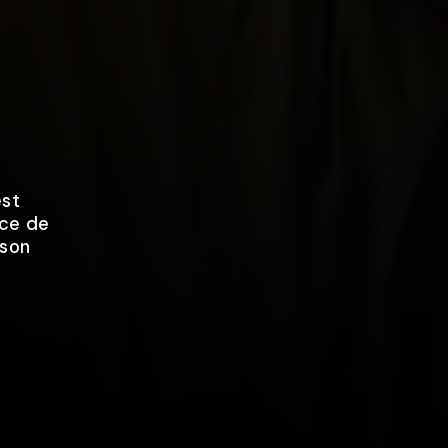
est
nce de
 son