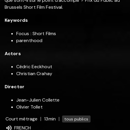
que sont-il sur le point d’accomplir ? Prix du Public au
Brussels Short Film Festival.
Keywords
Focus : Short Films
parenthood
Actors
Cédric Eeckhout
Christian Crahay
Director
Jean-Julien Collette
Olivier Tollet
Court métrage
13min
tous publics
FRENCH