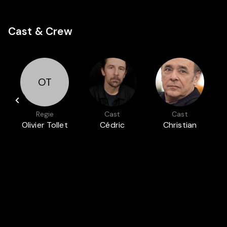
Cast & Crew
OT
Regie
Cast
Cast
Olivier Tollet
Cédric
Christian
Eeckhout
Crahay
Auch in