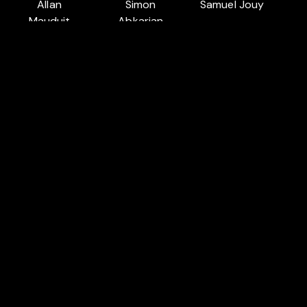
Allan
Simon
Samuel Jouy
Mauduit
Abkarian
P
Auch in
LIEBE UNTER FREUNDEN