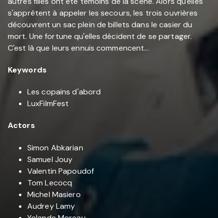
autres filles ont été témoins de la scène. Alors qu'elles
s'apprêtent à appeler les secours, les trois ouvrières
découvrent un sac plein de billets dans le casier du
mort. Une fortune qu'elles décident de se partager.
C'est là que leurs ennuis commencent...
Keywords
Les copains d'abord
LuxFilmFest
Actors
Simon Abkarian
Samuel Jouy
Valentin Papoudof
Tom Lecocq
Michel Masiero
Audrey Lamy
Yolande Moreau