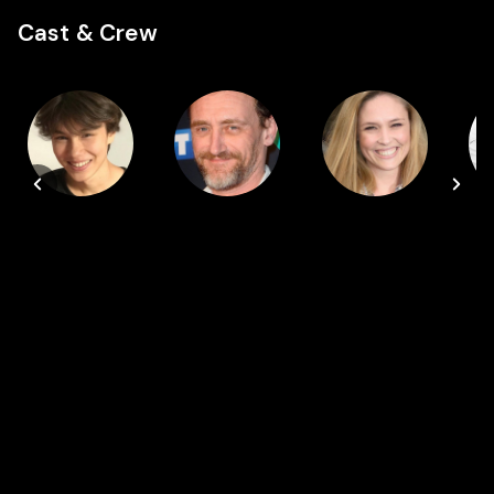
Cast & Crew
Cast
Cast
Cast
Louis
Jean-Paul
Lilou Fogli
Vazquez
Rouve