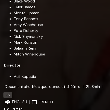
Blake Wood
Tyler James
Monte Lipman
Tony Bennett
Amy Winehouse
Pete Doherty
Nick Shymansky
Mark Ronson
Salaam Remi
Mitch Winehouse
Director
Asif Kapadia
Documentaire, Musique, danse et théâtre
2h 8min
-12
ENGLISH
FRENCH
UK
2014